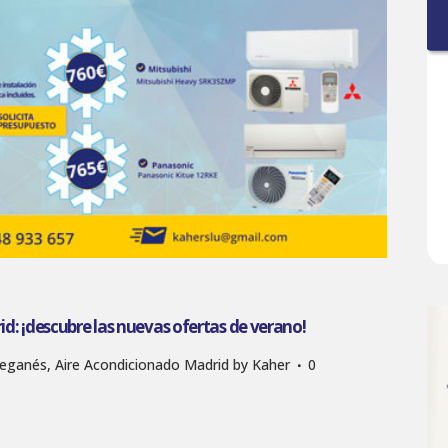
d: ¡descubre las nuevas ofertas de verano!
Leganés
,
Aire Acondicionado Madrid
by
Kaher
0