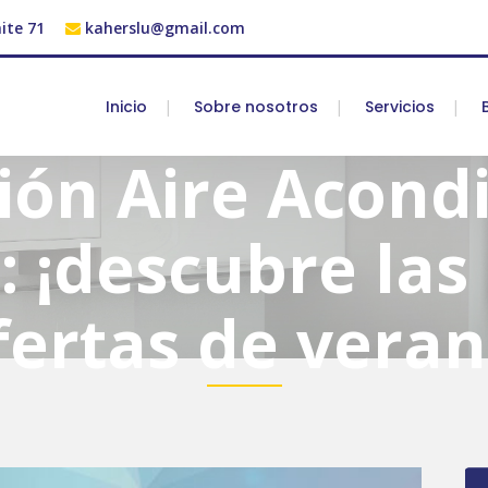
ite 71
kaherslu@gmail.com
Inicio
Sobre nosotros
Servicios
ción Aire Acond
: ¡descubre las
fertas de veran