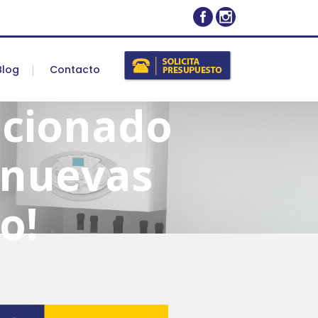
Blog
Contacto
icionado
 nuevas
o!