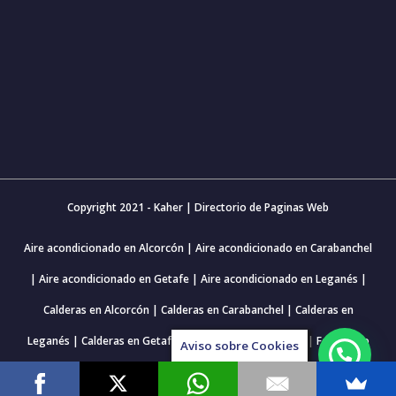
Copyright 2021 - Kaher |
Directorio de Paginas Web
Aire acondicionado en Alcorcón
|
Aire acondicionado en Carabanchel
|
Aire acondicionado en Getafe
|
Aire acondicionado en Leganés
|
Calderas en Alcorcón
|
Calderas en Carabanchel
|
Calderas en
Leganés
|
Calderas en Getafe
|
Fontanero en Alcorcón
|
Fontanero
Aviso sobre Cookies
en Carabanchel
|
Fontanero en Getafe
|
Fontanero en Leganés