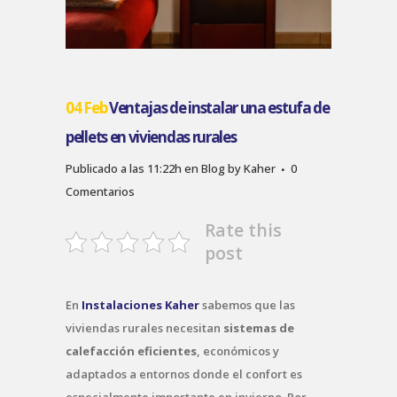
04 Feb
Ventajas de instalar una estufa de
pellets en viviendas rurales
Publicado a las 11:22h
en
Blog
by
Kaher
0
Comentarios
Rate this
post
En
Instalaciones Kaher
sabemos que las
viviendas rurales necesitan
sistemas de
calefacción eficientes
, económicos y
adaptados a entornos donde el confort es
especialmente importante en invierno. Por